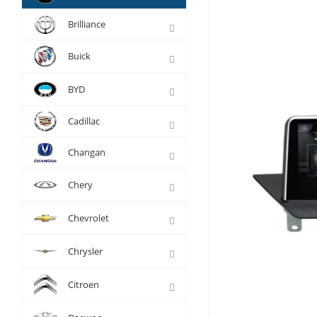
Brilliance
Buick
BYD
Cadillac
Changan
Chery
Chevrolet
Chrysler
Citroen