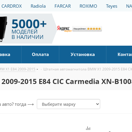
CARDROX
Radiola
FARCAR
ROXIMO
Teyes
NA
5000+
МОДЕЛЕЙ
В НАЛИЧИИ
авка
Оплата
Установка
Конта
W X1 E84 2009-2015
-
Штатная автомагнитола BMW X1 2009-2015 E84 CIC
009-2015 E84 CIC Carmedia XN-B1008
ш авто? тогда ⟶