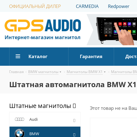
ОФИЦИАЛЬНЫЙ ДИЛЕР
CARMEDIA
Redpower
Интернет-магазин магнитол
Каталог
Гарантия
Дост
Главная
-
BMW магнитолы
-
Магнитолы BMW X1
-
Магнитолы BM
Штатная автомагнитола BMW X1 2
Штатные магнитолы
Этот товар не на Ва
Audi
BMW