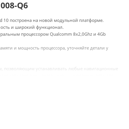
008-Q6
id 10 построена на новой модульной платформе.
ность и широкий функционал.
тральным процессором Qualcomm 8x2,0Ghz и 4Gb
амяти и мощность процессора, уточняйте детали у
ом, позволяющим устанавливать любые навигационные
тернету дает вам неограниченные возможности для
Play Market. Громкая связь, видео в движении,
на - самые часто используемые функции.