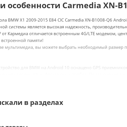
и особенности Carmedia XN-B1
ола BMW X1 2009-2015 E84 CIC Carmedia XN-B1008-Q6 Andro
ой системы является высокая надежность, производитель
 от Кармедиа отличается встроенным 4G/LTE модемом, цен
 встроенной памяти!
азе мультимедиа, вы можете выбрать необходимый размер п
стройство для BMW на Android 10 оснащено GPS приемник
жением дорожной информации и пробок. Подключение к ин
тствие ограничений по количеству используемых программ с 
игатор, радио, музыка с любых носителей и вашего смартфо
искали в разделах
08-Q6:
 модем, слот под сим карту.
й экран 10,2 дюймов с IPS матрицей!