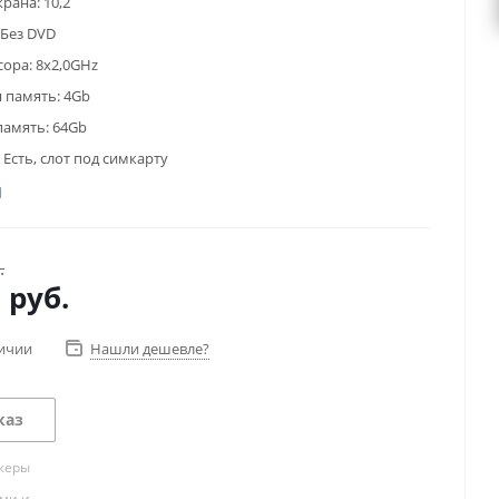
крана:
10,2
Без DVD
сора:
8x2,0GHz
 память:
4Gb
память:
64Gb
Есть, слот под симкарту
.
0
руб.
личии
Нашли дешевле?
каз
жеры
ами и