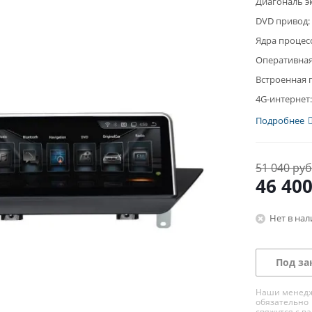
Диагональ э
DVD привод:
Ядра процес
Оперативная
Встроенная 
4G-интернет:
Подробнее
51 040 руб
46 40
Нет в на
Под за
Наши менед
обязательно
свяжутся с в