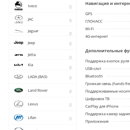
Навигация и интерн
Iveco
GPS
JAC
ГЛОНАСС
Wi-Fi
Jaguar
4G-интернет
Jeep
Дополнительные ф
Jetta
Поддержка кнопок руля
Kia
USB-слот
Bluetooth
LADA (ВАЗ)
Громкая связь (hands-fre
Land Rover
Поддерживаемые носит
Цифровое ТВ
Lexus
CarPlay для iPhone
Поддержка камер заднег
Lifan
Приложения