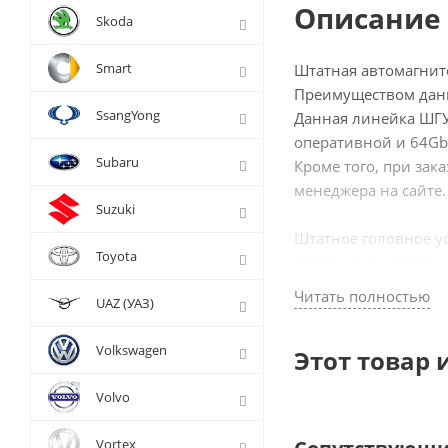
Описание 
Skoda
Smart
Штатная автомагнит
Преимуществом данн
SsangYong
Данная линейка ШГУ
оперативной и 64Gb
Subaru
Кроме того, при зак
менеджера на сайте.
Suzuki
Штатное головное у
Toyota
программы с отобра
веб-серфинга и отсу
Читать полностью
UAZ (УАЗ)
YouTube, Яндекс.Нав
Volkswagen
Этот товар 
Особенности XN-B10
Volvo
- Встроенный 4G/LTE
- Цифровой сенсорны
Vortex