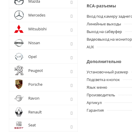
Mazda
RCA-разъемы
Mercedes
Вход под камеру заднег
Линейные выходы
Mitsubishi
Выход на сабвуфер
Видеовыход на монито
Nissan
AUX
Opel
Дополнительно
Peugeot
Установочный размер
Подсветка кнопок
Porsche
Язык меню
Производитель
Ravon
Артикул
Гарантия
Renault
Seat