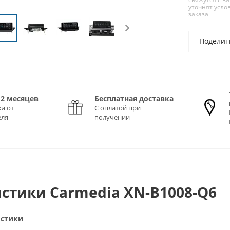
уточнят усло
заказа
Поделит
12 месяцев
Бесплатная доставка
а от
С оплатой при
еля
получении
стики Carmedia XN-B1008-Q6
истики