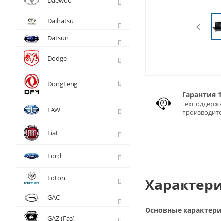
Daewoo
Daihatsu
Datsun
Dodge
DongFeng
Гарантия 
Техподдержк
FAW
производит
Fiat
Ford
Foton
Характери
GAC
Основные характер
GAZ (Газ)