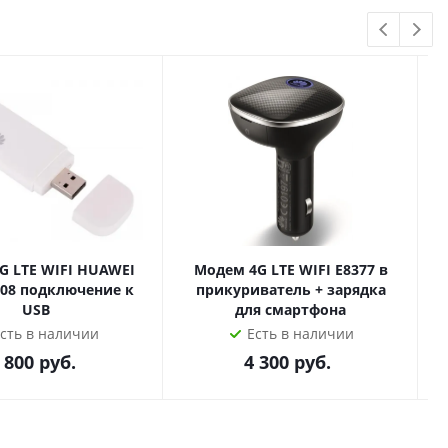
 т.ч. Алиса) и управление андроид!
ии или установкой в Москве или вашем городе с
TE WIFI HUAWEI
Модем 4G LTE WIFI E8377 в
608 подключение к
прикуриватель + зарядка
USB
для смартфона
сть в наличии
Есть в наличии
 800
руб.
4 300
руб.