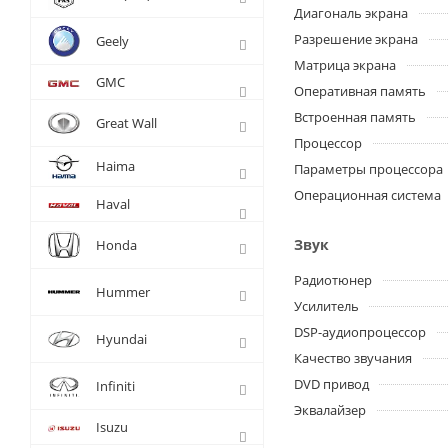
Диагональ экрана
Разрешение экрана
Geely
Матрица экрана
GMC
Оперативная память
Встроенная память
Great Wall
Процессор
Haima
Параметры процессора
Операционная система
Haval
Звук
Honda
Радиотюнер
Hummer
Усилитель
DSP-аудиопроцессор
Hyundai
Качество звучания
DVD привод
Infiniti
Эквалайзер
Isuzu