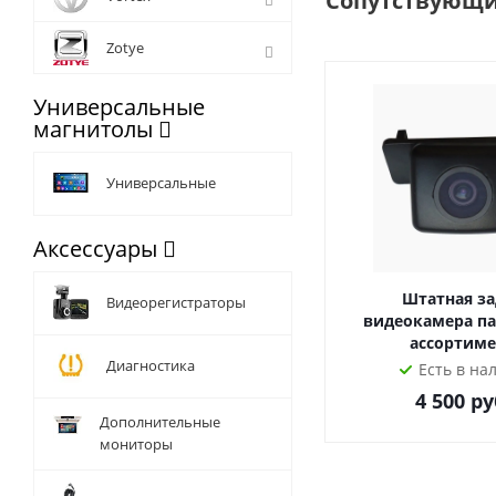
Сопутствующи
- Qualcomm 8x2,0Gh
- Оперативная памят
Zotye
- Внешний и внутрен
- NXP6686FM цифров
Универсальные
- Топовой усилитель
магнитолы
В нашем интернет-ма
Универсальные
официального склад
Аксессуары
Штатная за
Видеорегистраторы
видеокамера па
ассортиме
Диагностика
Есть в на
4 500
ру
Дополнительные
мониторы