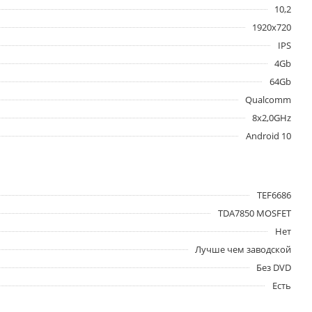
10,2
1920x720
IPS
4Gb
64Gb
Qualcomm
8x2,0GHz
Android 10
TEF6686
TDA7850 MOSFET
Нет
Лучше чем заводской
Без DVD
Есть