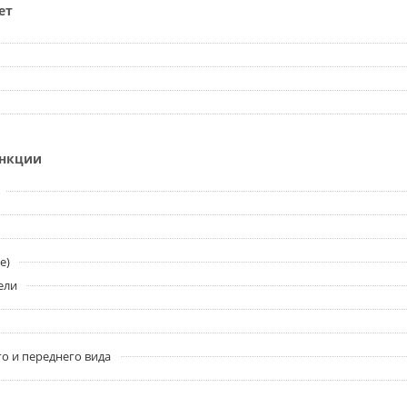
ет
ункции
e)
ели
о и переднего вида