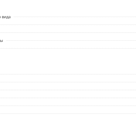
о вида
ры