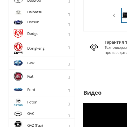
Daewoo
Daihatsu
Datsun
Dodge
Гарантия 
Техподдержк
DongFeng
производит
FAW
Fiat
Ford
Видео
Foton
GAC
GAZ (Газ)