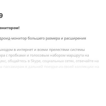
9
монитором!
ндроид-монитор большего размера и расширения
ыходом в интернет и всеми прелестями системы
атора с пробками и голосовым набором маршрута на
кс, общайтесь в Skype, социальных сетях, отвечайте на
ы пассажирам в дальней поездке из своей коллекции на
ение системой происходит при помощи штатных кнопок
нных блоков, мониторов и магнитол на Android для