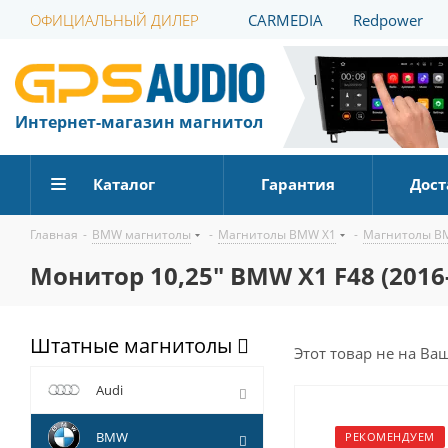
ОФИЦИАЛЬНЫЙ ДИЛЕР
CARMEDIA
Redpower
Интернет-магазин магнитол
Каталог
Гарантия
Дост
Главная
-
BMW магнитолы
-
Магнитолы BMW X1
-
Магнитолы BM
Монитор 10,25" BMW X1 F48 (2016-
Штатные магнитолы
Этот товар не на Ва
Audi
BMW
РЕКОМЕНДУЕМ