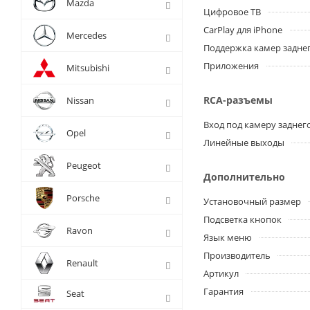
Mazda
Цифровое ТВ
CarPlay для iPhone
Mercedes
Поддержка камер заднег
Приложения
Mitsubishi
RCA-разъемы
Nissan
Вход под камеру заднег
Opel
Линейные выходы
Peugeot
Дополнительно
Porsche
Установочный размер
Подсветка кнопок
Ravon
Язык меню
Производитель
Renault
Артикул
Гарантия
Seat