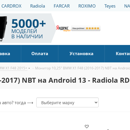
CARDROX
Radiola
FARCAR
ROXIMO
Teyes
NA
5000+
МОДЕЛЕЙ
В НАЛИЧИИ
авка
Оплата
Установка
Конта
W X1 F48 2015+
-
Монитор 10,25" BMW X1 F48 (2016-2017) NBT на Android 
2017) NBT на Android 13 - Radiola R
ш авто? тогда ⟶