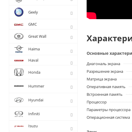
Geely
GMC
Характери
Great Wall
Haima
Основные характер
Haval
Диагональ экрана
Разрешение экрана
Honda
Матрица экрана
Hummer
Оперативная память
Встроенная память
Hyundai
Процессор
Параметры процессора
Infiniti
Операционная система
Isuzu
Звук