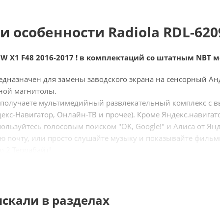
и особенности Radiola RDL-620
W X1 F48 2016-2017 ! в комплектаций со штатным NBT 
дназначен для замены заводского экрана на сенсорный А
ной магнитолы.
 получаете мультимедийный развлекательный комплекс с в
ндекс-Навигатор, Онлайн-ТВ и прочее). Кроме Яндекс.навиг
льзуйтесь голосовым поиском "OK, Google!" и Алиса от Янде
ю почту, или просто слушайте музыку и показывайте фильм
о 2 Террабайт!
одит к штатным разъемам автомобиля (Pin to Pin). Управл
 Android - с помощью кнопки.
игинальной системы автомобиля сохраняются.
искали в разделах
ого лет занимается производством и доработкой навигацио