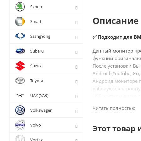
Skoda
Описание 
Smart
SsangYong
✅ Подходит для BM
Данный монитор пре
Subaru
функций оригиналь
После установки Вы
Suzuki
Android (Youtube, Я
Toyota
Андроид мониторе по
рабочую электронну
UAZ (УАЗ)
USB жестком диске д
Читать полностью
Подключение происх
Volkswagen
и экрана, переход в
Штатные функции ор
Volvo
Этот товар 
Компания Radiola мн
Vortex