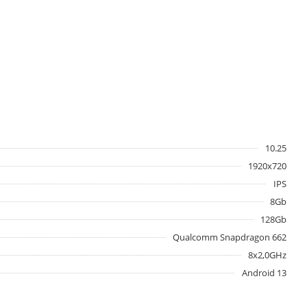
10.25
1920х720
IPS
8Gb
128Gb
Qualcomm Snapdragon 662
8x2,0GHz
Android 13