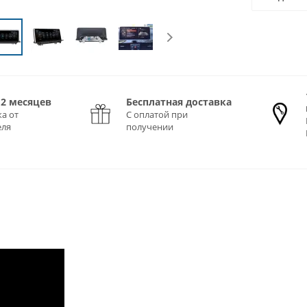
12 месяцев
Бесплатная доставка
а от
С оплатой при
еля
получении