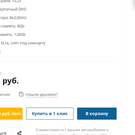
крана:
10.25
Штатный DVD
сора:
8x2,0GHz
 память:
8Gb
память:
128Gb
Есть, слот под симкарту
.
0
руб.
личии
Нашли дешевле?
а
руб./мес.
Купить в 1 клик
В корзину
Совместимость с вашим автомобилем и
ься