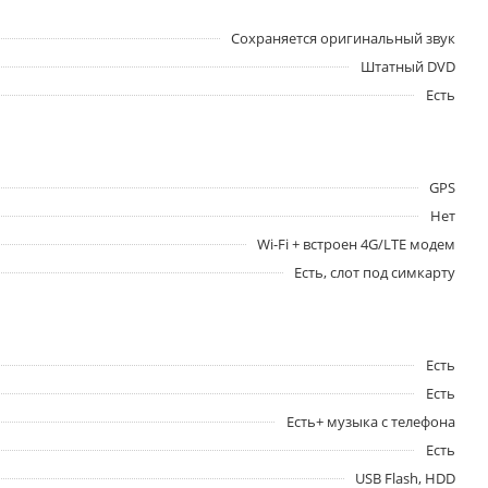
Сохраняется оригинальный звук
Штатный DVD
Есть
GPS
Нет
Wi-Fi + встроен 4G/LTE модем
Есть, слот под симкарту
Есть
Есть
Есть+ музыка с телефона
Есть
USB Flash, HDD