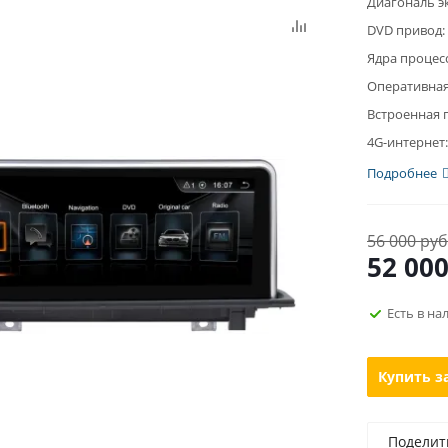
Диагональ э
DVD привод:
Ядра процес
Оперативная
Встроенная 
4G-интернет:
Подробнее
56 000 руб
52 00
Есть в на
Купить з
Поделит