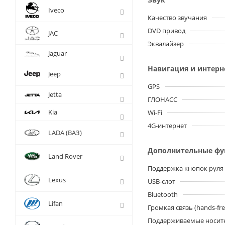
Iveco
Качество звучания
DVD привод
JAC
Эквалайзер
Jaguar
Навигация и интерн
Jeep
GPS
Jetta
ГЛОНАСС
Kia
Wi-Fi
4G-интернет
LADA (ВАЗ)
Дополнительные ф
Land Rover
Поддержка кнопок руля
Lexus
USB-слот
Bluetooth
Lifan
Громкая связь (hands-fre
Поддерживаемые носит