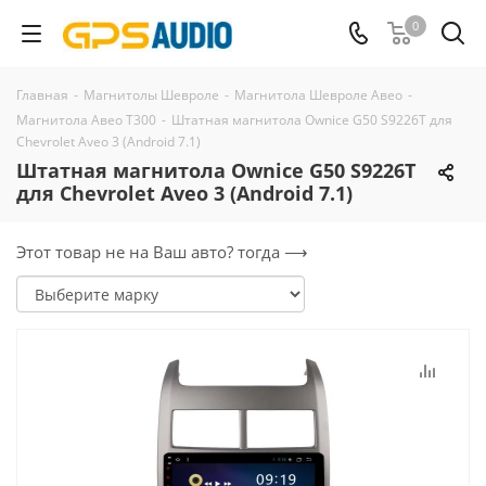
0
Главная
-
Магнитолы Шевроле
-
Магнитола Шевроле Авео
-
Магнитола Авео Т300
-
Штатная магнитола Ownice G50 S9226T для
Chevrolet Aveo 3 (Android 7.1)
Штатная магнитола Ownice G50 S9226T
для Chevrolet Aveo 3 (Android 7.1)
Этот товар не на Ваш авто? тогда ⟶