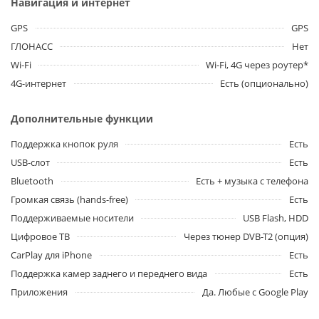
Навигация и интернет
GPS
GPS
ГЛОНАСС
Нет
Wi-Fi
Wi-Fi, 4G через роутер*
4G-интернет
Есть (опционально)
Дополнительные функции
Поддержка кнопок руля
Есть
USB-слот
Есть
Bluetooth
Есть + музыка с телефона
Громкая связь (hands-free)
Есть
Поддерживаемые носители
USB Flash, HDD
Цифровое ТВ
Через тюнер DVB-T2 (опция)
CarPlay для iPhone
Есть
Поддержка камер заднего и переднего вида
Есть
Приложения
Да. Любые с Google Play