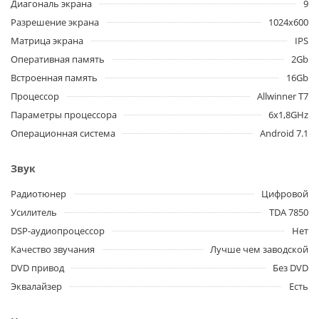
Диагональ экрана
9
Разрешение экрана
1024x600
Матрица экрана
IPS
Оперативная память
2Gb
Встроенная память
16Gb
Процессор
Allwinner T7
Параметры процессора
6x1,8GHz
Операционная система
Android 7.1
Звук
Радиотюнер
Цифровой
Усилитель
TDA 7850
DSP-аудиопроцессор
Нет
Качество звучания
Лучше чем заводской
DVD привод
Без DVD
Эквалайзер
Есть