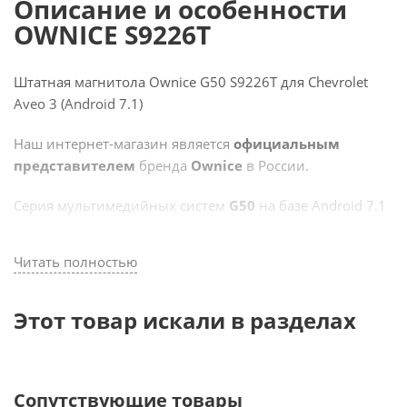
Описание и особенности
OWNICE S9226T
Штатная магнитола Ownice G50 S9226T для Chevrolet
Aveo 3 (Android 7.1)
Наш интернет-магазин является
официальным
представителем
бренда
Ownice
в России.
Серия мультимедийных систем
G50
на базе Android 7.1
Магнитола устанавливается в штатное место и отлично
Читать полностью
вписывается в дизайн автомобильной панели,
управляется кнопками на руле и интегрируется со
штатными системами автомобиля.
Этот товар искали в разделах
Система работает на ОС Android 7.1, что дает
возможность использовать огромное множество
приложений Play Market, разработанных для
Сопутствующие товары