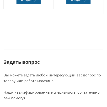
цифровой ТВ-тюнер (опция) не дадут заскучать в пути
или ожидании.
50-канальный модуль GPS найдет спутники менее чем
за 1 секунду и обеспечит надежную связь с ними, а
различные навигационные программы для Android,
такие как Navitel, CityGuide, Прогород, iGo,
Яндекс.Навигатор, Яндекс.Карты, Google-краты -
проложат точный маршрут.
Задать вопрос
Вы можете задать любой интересующий вас вопрос по
товару или работе магазина.
Наши квалифицированные специалисты обязательно
вам помогут.