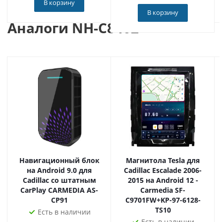
В корзину
Наш магазин - официальный дилер продукции
В корзину
Кармедиа по всей России. Приобретая товар у нас, вы
Аналоги NH-C8402
получаете оригинальное устройство, техподдержку и
гарантию!
Навигационный блок
Магнитола Tesla для
на Android 9.0 для
Cadillac Escalade 2006-
Cadillac со штатным
2015 на Android 12 -
CarPlay CARMEDIA AS-
Carmedia SF-
CP91
C9701FW+KP-97-6128-
TS10
Есть в наличии
Есть в наличии