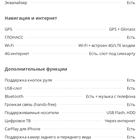
Эквалайзер
Есть
Навигация и интернет
GPS
GPS + Glonass
ГЛОНАСС
Есть
Wi-Fi
Wi-Fi + встроен 4G/LTE модем
4G-интернет
Есть, слот под симкарту
Дополнительные функции
Поддержка кнопок руля
Есть
USB-слот
Есть
Bluetooth
Есть + музыка с телефона
Громкая связь (hands-free)
Есть
Поддерживаемые носители
USB Flash, HDD
Цифровое ТВ
Через интернет
CarPlay для iPhone
Есть
Поддержка камер заднего и переднего вида
Есть