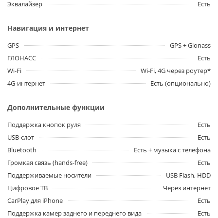
Эквалайзер
Есть
Навигация и интернет
GPS
GPS + Glonass
ГЛОНАСС
Есть
Wi-Fi
Wi-Fi, 4G через роутер*
4G-интернет
Есть (опционально)
Дополнительные функции
Поддержка кнопок руля
Есть
USB-слот
Есть
Bluetooth
Есть + музыка с телефона
Громкая связь (hands-free)
Есть
Поддерживаемые носители
USB Flash, HDD
Цифровое ТВ
Через интернет
CarPlay для iPhone
Есть
Поддержка камер заднего и переднего вида
Есть