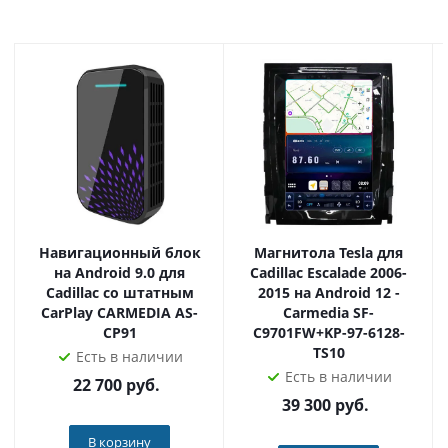
Наш магазин - официальный дилер продукции
Кармедиа по всей России. Приобретая товар у нас, вы
получаете оригинальное устройство, техподдержку и
гарантию!
Навигационный блок
Магнитола Tesla для
на Android 9.0 для
Cadillac Escalade 2006-
Cadillac со штатным
2015 на Android 12 -
CarPlay CARMEDIA AS-
Carmedia SF-
CP91
C9701FW+KP-97-6128-
TS10
Есть в наличии
Есть в наличии
22 700
руб.
39 300
руб.
В корзину